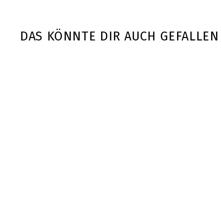
DAS KÖNNTE DIR AUCH GEFALLEN
AUSVERKAUFT
XXL Nutrition |
Massage Gun
XXL Nutrition
€
€89
90
8