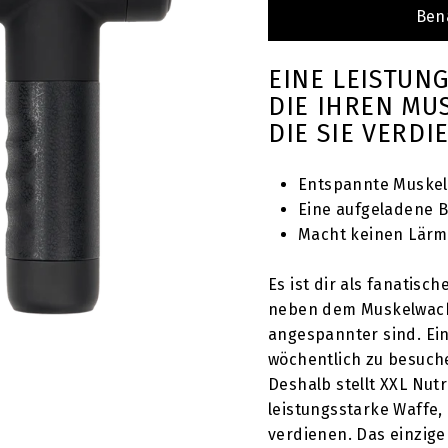
T
Ben
EINE LEISTUN
DIE IHREN MU
DIE SIE VERDI
Entspannte Muske
Eine aufgeladene B
Macht keinen Lärm
Es ist dir als fanatisc
neben dem Muskelwach
angespannter sind. Ein
wöchentlich zu besuche
Deshalb stellt XXL Nutr
leistungsstarke Waffe,
verdienen. Das einzige