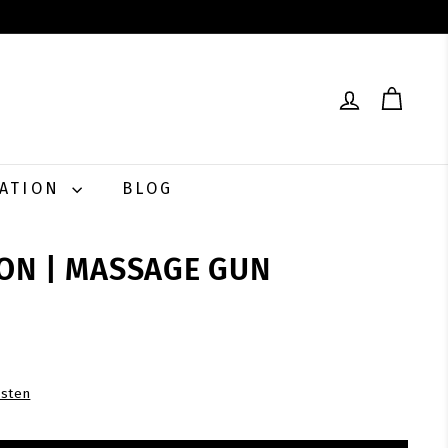
RATION
BLOG
ION | MASSAGE GUN
0
sten