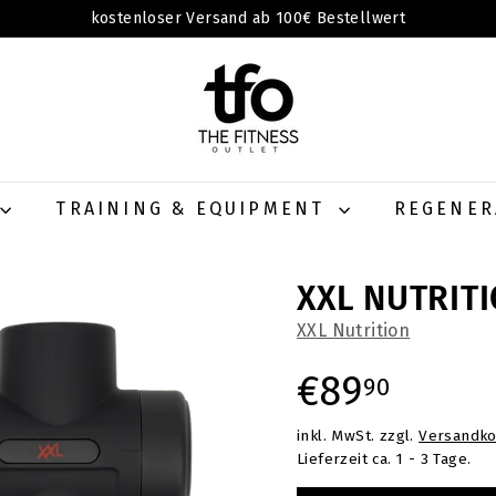
kostenloser Versand ab 100€ Bestellwert
Pause
T
Diashow
H
E
F
I
T
TRAINING & EQUIPMENT
REGENE
N
E
XXL NUTRIT
S
S
XXL Nutrition
O
Normaler
€89,9
€89
U
90
T
L
inkl. MwSt. zzgl.
Versandko
Preis
Lieferzeit ca. 1 - 3 Tage.
E