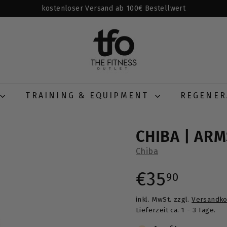
kostenloser Versand ab 100€ Bestellwert
Pause
T
Diashow
H
E
F
I
T
TRAINING & EQUIPMENT
REGENE
N
E
CHIBA | AR
S
S
Chiba
O
Normaler
€35,9
€35
U
90
T
L
inkl. MwSt. zzgl.
Versandko
Preis
Lieferzeit ca. 1 - 3 Tage.
E