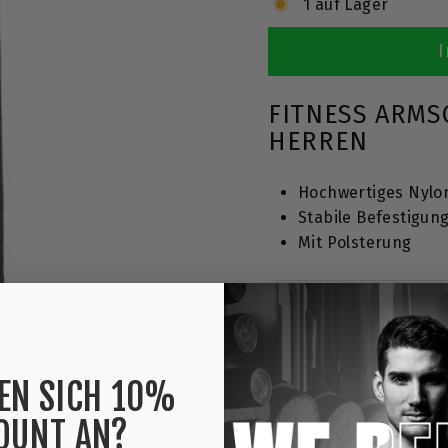
T
1 auf Lager
I
FITNESS ARMS
HERREN
Hochwertiges Nyl
Stabile Befestigun
Mit Polsterung
Produktdetails
Herstellerinformatio
EN SICH 10%
OUNT AN?