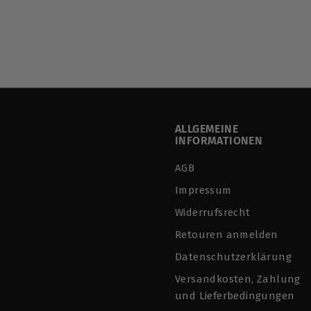
€
€35
90
3
5
,
9
0
ALLGEMEINE
INFORMATIONEN
AGB
Impressum
Widerrufsrecht
Retouren anmelden
Datenschutzerklärung
Versandkosten, Zahlung
und Lieferbedingungen