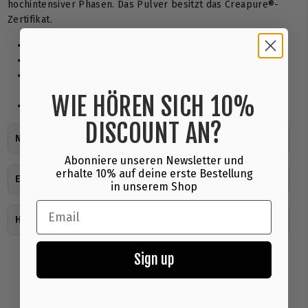
hochintensiver Phasen. Das Pulver besitzt das Creapure®-
Zertifikat.
Ab sofort in der formschönen Dose - die Qualität bleibt
Einfach in Wasser, Saft oder den Protein-Shake mischen
Creapure® Creatine wird garantiert rein synthetisch
gewonnen. Daher zu 100 % vegan
WIE HÖREN SICH 10%
Kosher- und Halalzertifiziert
DISCOUNT AN?
Nährwerte & Inhaltsstoffe
Abonniere unseren Newsletter und
erhalte 10% auf deine erste Bestellung
Einnahmeempfehlung
in unserem Shop
Email
Herstellerinformationen
Sign up