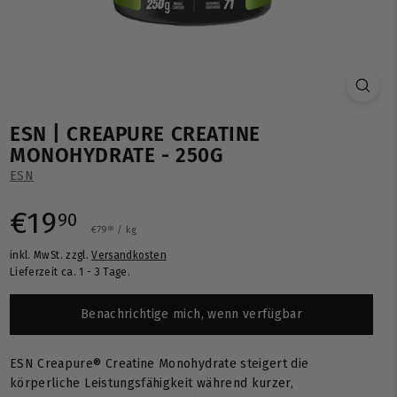
ESN | CREAPURE CREATINE
MONOHYDRATE - 250G
ESN
Normaler
€19,90
€19
90
€79,60
€79
/
kg
60
inkl. MwSt. zzgl.
Versandkosten
Preis
Lieferzeit ca. 1 - 3 Tage.
Benachrichtige mich, wenn verfügbar
ESN Creapure® Creatine Monohydrate steigert die
körperliche Leistungsfähigkeit während kurzer,