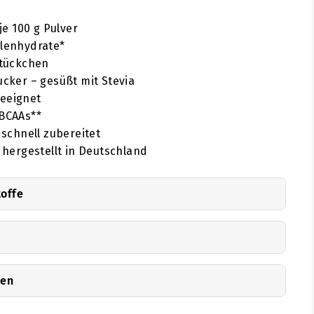
je 100 g Pulver
hlenhydrate*
Stückchen
ucker – gesüßt mit Stevia
eeignet
 BCAAs**
 schnell zubereitet
 hergestellt in Deutschland
toffe
nen