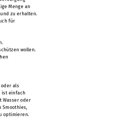
htige Menge an
und zu erhalten.
uch für
n.
schützen wollen.
chen
 oder als
ist einfach
it Wasser oder
n Smoothies,
u optimieren.