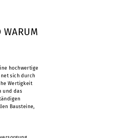
D WARUM
eine hochwertige
hnet sich durch
che Wertigkeit
n und das
ständigen
llen Bausteine,
nversorgung