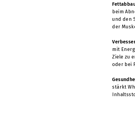
Fettabba
beim Abn
und den S
der Muske
Verbesser
mit Energ
Ziele zu 
oder bei F
Gesundhe
stärkt W
Inhaltsst