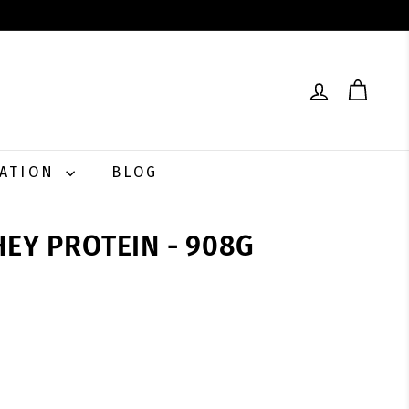
RATION
BLOG
HEY PROTEIN - 908G
0