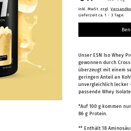
T
inkl. MwSt. zzgl.
Versandko
Preis
Lieferzeit ca. 1 - 3 Tage.
Ben
Unser ESN Iso Whey Pro
gewonnen durch Cross F
überzeugt mit einem se
geringen Anteil an Koh
unvergleichlich lecker
passende Whey Isolate
*Auf 100 g kommen nur 
86 g Protein.
** Enthält 18 Aminosäu