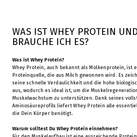
9
,
9
WAS IST WHEY PROTEIN UN
0
BRAUCHE ICH ES?
Was ist Whey Protein?
Whey Protein, auch bekannt als Molkenprotein, ist 
Proteinquelle, die aus Milch gewonnen wird. Es zeic
seine schnelle Verdaulichkeit und die hohe biologis
aus, wodurch es ideal ist, um die Muskelregeneratio
Muskelwachstum zu unterstützen. Dank seines voll
Aminosäureprofils liefert Whey Protein alle essentie
die Dein Körper benötigt.
Warum solltest Du Whey Protein einnehmen?
Für den Muskelaufbau ist eine ausreichende Protei